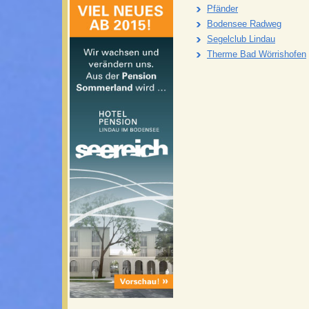
Pfänder
Bodensee Radweg
Segelclub Lindau
Therme Bad Wörrishofen