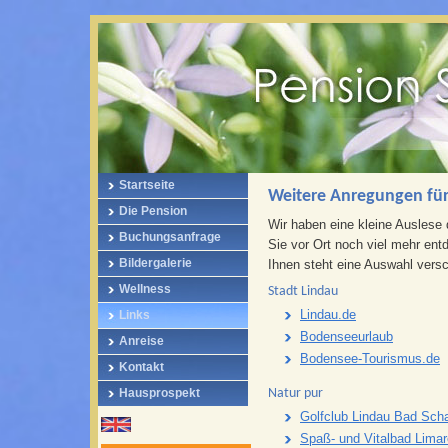
Startseite
Weitere Anregungen für
Die Pension
Wir haben eine kleine Auslese 
Buchungsanfrage
Sie vor Ort noch viel mehr entd
Bildergalerie
Ihnen steht eine Auswahl vers
Wellness
Stadt Lindau
Lindau.de
Links
Bodenseeurlaub
Anreise
Bodensee-Tourismus.de
Kontakt
Natur pur
Hausprospekt
Golfclub Lindau Bad Sch
Spaß- und Vitalbad Limar